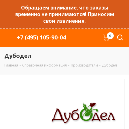
Обращаем внимание, что заказы
временно не принимаются! Приносим
свои извинения.
+7 (495) 105-90-04
0
Дубодел
Главная
-
Справочная информация
-
Производители
-
Дубодел