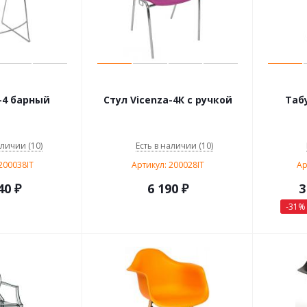
-4 барный
Стул Vicenza-4К с ручкой
Табу
аличии (10)
Есть в наличии (10)
200038IT
Артикул: 200028IT
Ар
40
₽
6 190
₽
3
-
31
%