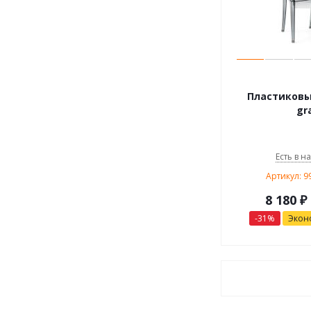
Пластиковый
gr
Есть в н
Артикул: 
8 180
₽
-
31
%
Экон