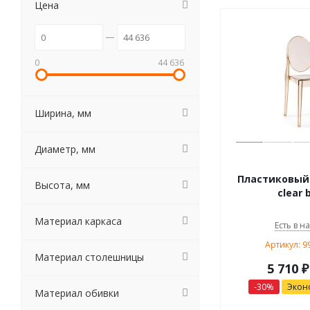
Цена
0
44 636
Ширина, мм
Диаметр, мм
Пластиковый с
Высота, мм
clear 
Материал каркаса
Есть в н
Артикул: 
Материал столешницы
5 710
₽
-
30
%
Экон
Материал обивки