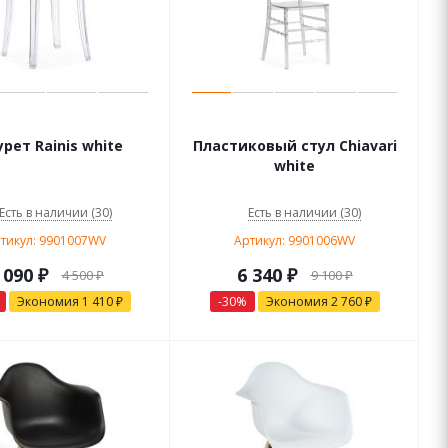
рет Rainis white
Пластиковый стул Chiavari
white
Есть в наличии (30)
Есть в наличии (30)
тикул: 9901007WV
Артикул: 9901006WV
 090
₽
6 340
₽
4 500
₽
9 100
₽
Экономия
1 410
₽
-
30
%
Экономия
2 760
₽