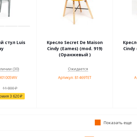
 стул Luis
Кресло Secret De Maison
Кресл
ay
Cindy (Eames) (mod. 919)
Cindy
(Оранжевый )
аличии (30)
Ожидается
9901005WV
Артикул: 81469TET
А
11 800
₽
омия
3 620
₽
Показать еще