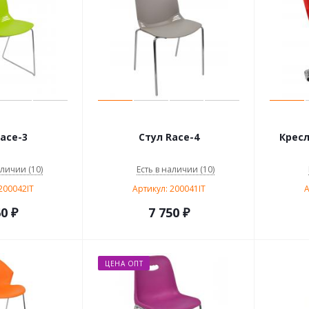
ace-3
Стул Race-4
Кресл
аличии (10)
Есть в наличии (10)
200042IT
Артикул: 200041IT
А
60
₽
7 750
₽
ЦЕНА ОПТ