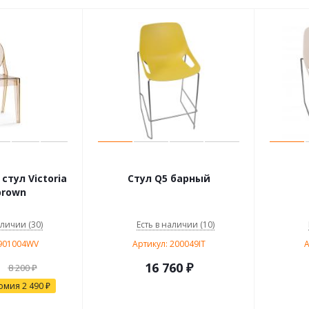
тул Victoria
Стул Q5 барный
brown
аличии (30)
Есть в наличии (10)
9901004WV
Артикул: 200049IT
А
16 760
₽
8 200
₽
омия
2 490
₽