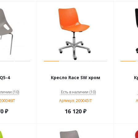
Q5-4
Кресло Race SW хром
К
аличии (10)
Есть в наличии (10)
200046IT
Артикул: 200045IT
А
70
₽
16 120
₽