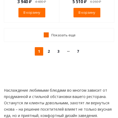
3 940
₽
5 510
₽
4 480
₽
6 260
₽
В корзину
В корзину
Показать еще
1
2
3
7
Наслаждение любимыми блюдами во многом зависит от
продуманной и стильной обстановки вашего ресторана.
Останутся ли клиенты довольными, захотят ли вернуться
снова – на решение посетителей влияет не только вкусная
еда, но и приятный, комфортный дизайн заведения.