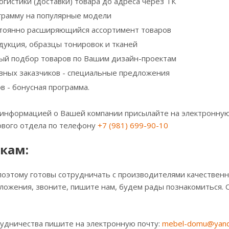
гистики (доставки) товара до адреса через ТК
грамму на популярные модели
тоянно расширяющийся ассортимент товаров
дукция, образцы тонировок и тканей
й подбор товаров по Вашим дизайн-проектам
вных заказчиков - специальные предложения
в - бонусная программа.
й информацией о Вашей компании присылайте на электронну
вого отдела по телефону
+7 (981) 699-90-10
кам:
поэтому готовы сотрудничать с производителями качественно
ожения, звоните, пишите нам, будем рады познакомиться. 
рудничества пишите на электронную почту:
mebel-domu@yand