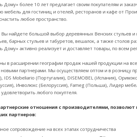
 Дому» более 10 лет предлагает своим покупателям и зака
 мебель для гостиниц и отелей, ресторанов и кафе от Прои
снастить любое пространство.
 Вы найдете большой выбор деревянных Венских стульев и к
ьев, барных стульев и табуретов, вешалок, а также столов р
 Дому» активно реализует и доставляет товары, по всем рег
ы в расширении географии продаж нашей продукции на всей
 новыми партнерами. Мы осуществляем оптом и в розницу про
, IDS Mobeliario (Португалия), DISEMOBEL (Испания), Оримэк
ссия), Инволюкс (Белоруссия), Fameg (Польша), Лидер меб
 удовлетворить любого покуптеля.
артнерские отношения с производителями, позволют 
ших партнеров:
ное сопровождение на всех этапах сотрудничества