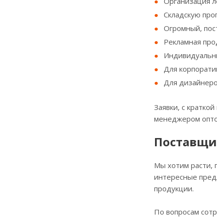
Организация ло
Складскую про
Огромный, пос
Рекламная про
Индивидуальны
Для корпорати
Для дизайнеро
Заявки, с кратко
менеджером опто
Поставщи
Мы хотим расти, 
интересные предл
продукции.
По вопросам сот