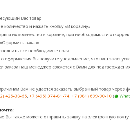
есующий Вас товар
е количество и нажать кнопку «В корзину»
ары и их количество в корзине, при необходимости откорре
 «Оформить заказ»
аполнить все необходимые поля
го оформления Вы получите уведомление, что ваш заказ ус
ки заказа наш менеджер свяжется c Вами для подтверждения
 причинам Вам не удается заказать выбранный товар через ф
12) 425-38-65
,
+7 (495) 374-81-74
,
+7 (981) 699-90-10
(
What
почта:
ме Вы также можете отправить заявку на электронную почту